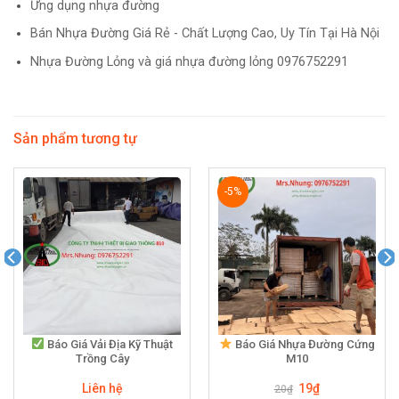
Ứng dụng nhựa đường
Bán Nhựa Đường Giá Rẻ - Chất Lượng Cao, Uy Tín Tại Hà Nội
Nhựa Đường Lỏng và giá nhựa đường lỏng 0976752291
Sản phẩm tương tự
-5%
Báo Giá Vải Địa Kỹ Thuật
Báo Giá Nhựa Đường Cứng
Trồng Cây
M10
Giá
Giá
Liên hệ
19
₫
20
₫
gốc
hiện