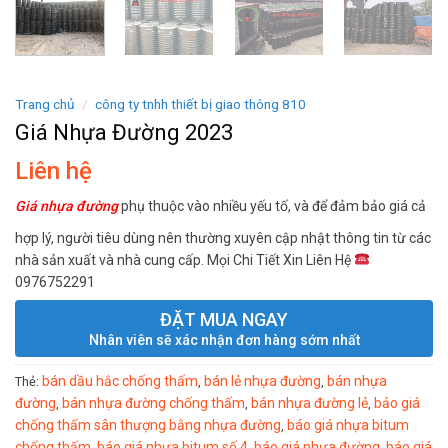
Trang chủ
/
công ty tnhh thiết bị giao thông 810
Giá Nhựa Đường 2023
Liên hệ
Giá nhựa đường
phụ thuộc vào nhiều yếu tố, và để đảm bảo giá cả
hợp lý, người tiêu dùng nên thường xuyên cập nhật thông tin từ các
nhà sản xuất và nhà cung cấp. Mọi Chi Tiết Xin Liên Hệ
0976752291
ĐẶT MUA NGAY
Nhân viên sẽ xác nhận đơn hàng sớm nhất
bán dầu hắc chống thấm
bán lẻ nhựa đường
bán nhựa
Thẻ:
,
,
đường
bán nhựa đường chống thấm
bán nhựa đường lẻ
bảo giá
,
,
,
chống thấm sân thượng bằng nhựa đường
báo giá nhựa bitum
,
chống thấm
báo giá nhựa bitum số 4
báo giá nhựa đường
báo giá
,
,
,