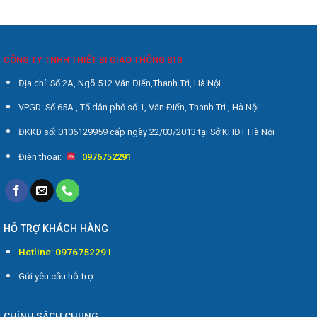
là:
tại
20₫.
là:
19₫.
CÔNG TY TNHH THIẾT BỊ GIAO THÔNG 810
Địa chỉ: Số 2A, Ngõ 512 Văn Điển,Thanh Trì, Hà Nội
VPGD: Số 65A , Tổ dân phố số 1, Văn Điển, Thanh Trì , Hà Nội
ĐKKD số: 0106129959 cấp ngày 22/03/2013 tại Sở KHĐT Hà Nội
Điện thoại:
0976752291
HỖ TRỢ KHÁCH HÀNG
Hotline: 0976752291
Gửi yêu cầu hỗ trợ
CHÍNH SÁCH CHUNG