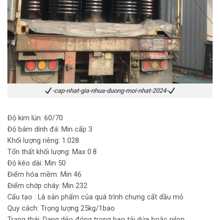
-cap-nhat-gia-nhua-duong-moi-nhat-2024-
Độ kim lún: 60/70
Độ bám dính đá: Min cấp 3
Khối lượng riêng: 1.028
Tổn thất khối lượng: Max 0.8
Độ kéo dài: Min 50
Điểm hóa mềm: Min 46
Điểm chớp cháy: Min 232
Cấu tạo : Là sản phẩm của quá trình chưng cất dầu mỏ
Quy cách: Trọng lượng 25kg/1bao
Trạng thái: Dạng dẻo đóng trong bao tải dứa hoặc nilon