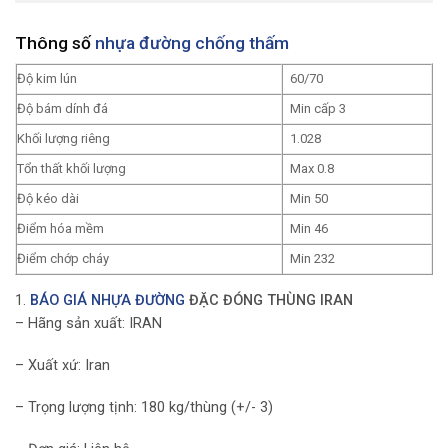
Thông số
nhựa đường chống thấm
Độ kim lún
60/70
Độ bám dính đá
Min cấp 3
Khối lượng riêng
1.028
Tổn thất khối lượng
Max 0.8
Độ kéo dài
Min 50
Điểm hóa mềm
Min 46
Điểm chớp cháy
Min 232
1.
BÁO GIÁ NHỰA ĐƯỜNG
ĐẶC ĐÓNG THÙNG IRAN
– Hãng sản xuất: IRAN
– Xuất xứ: Iran
– Trọng lượng tịnh: 180 kg/thùng (+/- 3)