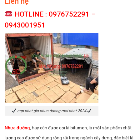
Liên hệ
5 dựa trên
đánh giá
HOTLINE : 0976752291 –
0943001951
-cap-nhat-gia-nhua-duong-moi-nhat-2024-
Nhựa đường
, hay còn được gọi là
bitumen
, là một sản phẩm chất
lượng cao được sử dụng rộng rãi trong ngành xây dựng, đặc biệt là