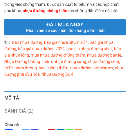
trong việc chống thấm. Được sản xuất từ bitum và các hợp chất
phụ khác,
nhựa đường chống thấm
có những đặc điểm nổi bật
ĐẶT MUA NGAY
Nhân viên sẽ xác nhận đơn hàng sớm nhất
bán nhựa đường
báo giá nhựa bitum số 4
báo giá nhựa
Thẻ:
,
,
đường
báo giá nhựa đường 2024
báo giá nhựa đường shell
báo
,
,
,
giá nhựa lỏng
mua nhựa đường chống thấm
nhựa đường bán lẻ
,
,
,
Nhựa Đường Chống Thấm
nhựa đường cứng
nhựa đường cứng
,
,
m10
nhựa đường lỏng chống thấm
nhựa đường petrolimex
nhựa
,
,
,
đường pha dầu hỏa
Nhựa Đường Số 4
,
MÔ TẢ
ĐÁNH GIÁ (2)
Chia sẻ