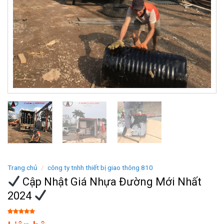
Trang chủ
/
công ty tnhh thiết bị giao thông 810
Cập Nhật Giá Nhựa Đường Mới Nhất
2024
5.00
2
trên