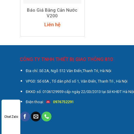
Báo Giá Băng Cản Nước
V200
Liên hệ
CÔNG TY TNHH THIẾT BỊ GIAO THÔNG 810
Địa chỉ: Số 2A, Ngõ 512 Văn Điển,Thanh Trì, Hà Nội
VPGD: Số 65A , Tổ dân phố số 1, Văn Điển, Thanh Trì , Hà Nội
ĐKKD số: 0106129959 cấp ngày 22/03/2013 tại Sở KHĐT Hà Nộ
Điện thoại:
0976752291
Chat Zalo