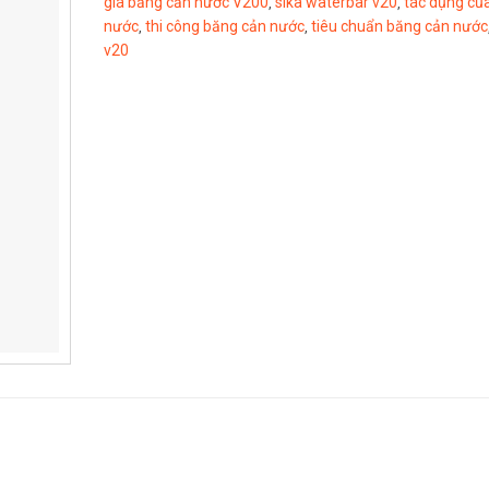
giá băng cản nước V200
sika waterbar v20
tác dụng củ
,
,
nước
thi công băng cản nước
tiêu chuẩn băng cản nước
,
,
v20