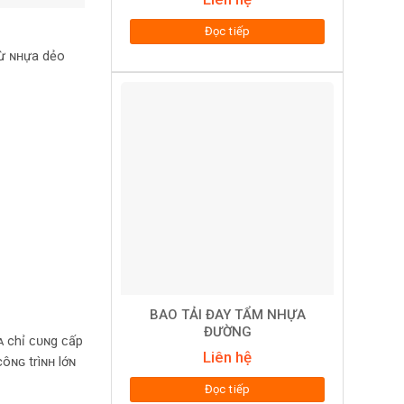
Đọc tiếp
ᴛừ ɴʜựa dẻo
BAO TẢI ĐAY TẨM NHỰA
ĐƯỜNG
ᴀ chỉ ᴄᴜɴg ᴄấp
Liên hệ
ôɴɢ trìɴʜ lớɴ
Đọc tiếp