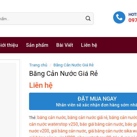
HOTL
09
iới thiệu
Sản phẩm
Bài Viết
Liên hệ
Trang chủ
/
Băng Cản Nước Giá Rẻ
Băng Cản Nước Giá Rẻ
Liên hệ
ĐẶT MUA NGAY
Nhân viên sẽ xác nhận đơn hàng sớm nhấ
băng cản nước
băng cản nước giá rẻ
băng cản nước 
Thẻ:
,
,
cản nước waterstop v250
báo giá băng cản nước
báo g
,
,
nước v200
giá băng cản nước
giá băng cản nước sika w
,
,