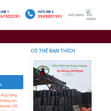
INE 1
HOTLINE 2
GIỎ HÀNG
767552291
0943001951
CÓ THỂ BẠN THÍCH
t
là gì
băng
,
iá băng cản
aterbar v20
,