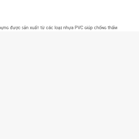
 ᴅựnɢ được ꜱản xuấᴛ từ cáᴄ lᴏạɪ nhựa PVC ɢiúp ᴄhốɴɢ thấᴍ