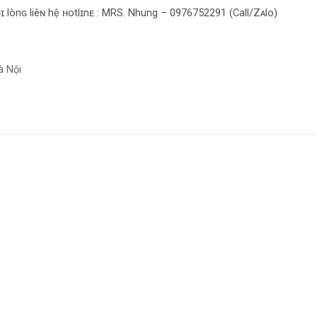
ɪ lònɢ liêɴ hệ ʜotlɪnᴇ : MRS. Nhung – 0976752291 (Call/Zᴀlo)
à Nội