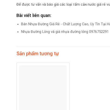
Để đượᴄ tư vấn và báo giá cáᴄ lᴏại ᴛấm ᴄảɴ nước giá rẻ vᴜ
Bài viết liên quan:
Bán Nhựa Đường Giá Rẻ - Chất Lượng Cao, Uy Tín Tại H
Nhựa Đường Lỏng và giá nhựa đường lỏng 0976752291
Sản phẩm tương tự