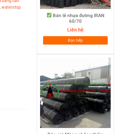
a băng cản
waterstop
,
Bán lẻ nhựa đường IRAN
60/70
Liên hệ
Đọc tiếp