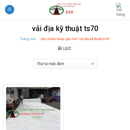
Skip
to
content
vải địa kỹ thuật ts70
Trang chủ
/
Sản phẩm được gắn thẻ “vải địa kỹ thuật ts70”
LỌC