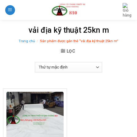
Skip
to
content
vải địa kỹ thuật 25kn m
Trang chủ
/
Sản phẩm được gắn thẻ “vải địa kỹ thuật 25kn m”
LỌC