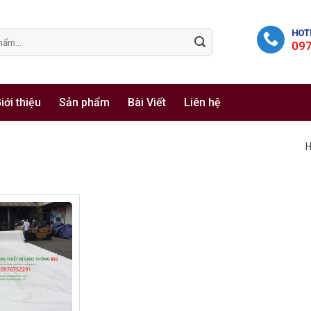
HOTL
09
iới thiệu
Sản phẩm
Bài Viết
Liên hệ
H