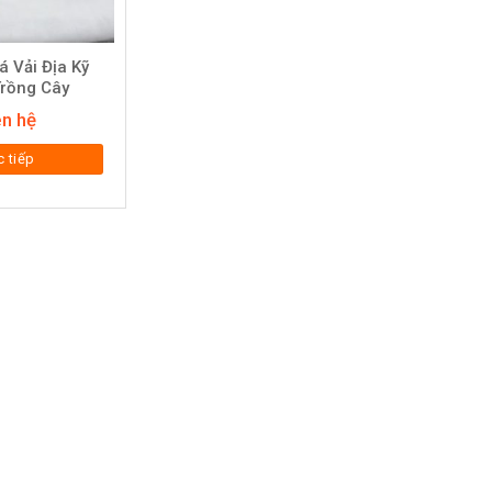
 Vải Địa Kỹ
Trồng Cây
ên hệ
 tiếp