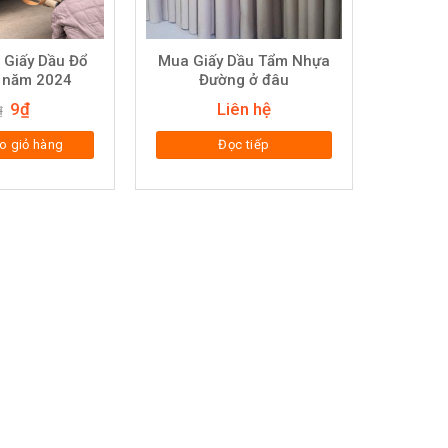
 Giấy Dầu Đổ
Mua Giấy Dầu Tẩm Nhựa
 năm 2024
Đường ở đâu
Giá
Giá
9
₫
Liên hệ
₫
gốc
hiện
là:
tại
o giỏ hàng
Đọc tiếp
10₫.
là:
9₫.