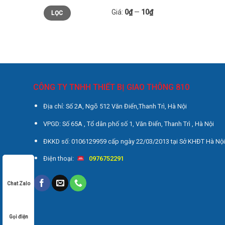
Giá
Giá
Giá:
0₫
—
10₫
LỌC
thấp
cao
nhất
nhất
CÔNG TY TNHH THIẾT BỊ GIAO THÔNG 810
Địa chỉ: Số 2A, Ngõ 512 Văn Điển,Thanh Trì, Hà Nội
VPGD: Số 65A , Tổ dân phố số 1, Văn Điển, Thanh Trì , Hà Nội
ĐKKD số: 0106129959 cấp ngày 22/03/2013 tại Sở KHĐT Hà Nộ
Điện thoại:
0976752291
Chat Zalo
Gọi điện