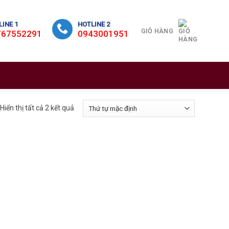
INE 1
HOTLINE 2
GIỎ HÀNG
767552291
0943001951
Hiển thị tất cả 2 kết quả