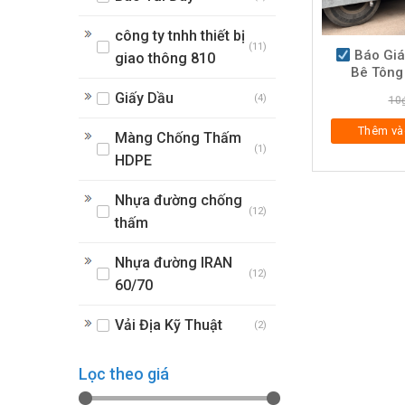
công ty tnhh thiết bị
(11)
Báo Giá
giao thông 810
Bê Tông
Giấy Dầu
(4)
10
Thêm và
Màng Chống Thấm
(1)
HDPE
Nhựa đường chống
(12)
thấm
Nhựa đường IRAN
(12)
60/70
Vải Địa Kỹ Thuật
(2)
Lọc theo giá