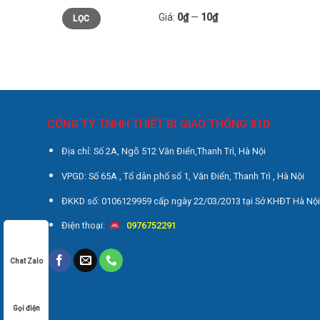
Giá
Giá
Giá:
0₫
—
10₫
LỌC
thấp
cao
nhất
nhất
CÔNG TY TNHH THIẾT BỊ GIAO THÔNG 810
Địa chỉ: Số 2A, Ngõ 512 Văn Điển,Thanh Trì, Hà Nội
VPGD: Số 65A , Tổ dân phố số 1, Văn Điển, Thanh Trì , Hà Nội
ĐKKD số: 0106129959 cấp ngày 22/03/2013 tại Sở KHĐT Hà Nộ
Điện thoại:
0976752291
Chat Zalo
Gọi điện