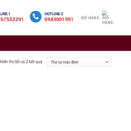
INE 1
HOTLINE 2
GIỎ HÀNG
767552291
0943001951
Hiển thị tất cả 2 kết quả