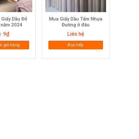
 Giấy Dầu Đổ
Mua Giấy Dầu Tẩm Nhựa
 năm 2024
Đường ở đâu
Giá
Giá
9
₫
Liên hệ
₫
gốc
hiện
là:
tại
o giỏ hàng
Đọc tiếp
10₫.
là:
9₫.