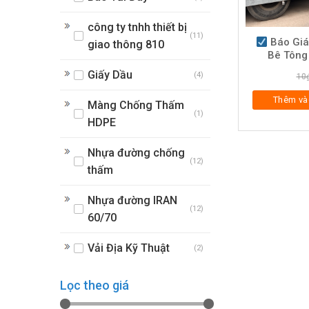
công ty tnhh thiết bị
(11)
Báo Giá
giao thông 810
Bê Tông
Giấy Dầu
(4)
10
Thêm và
Màng Chống Thấm
(1)
HDPE
Nhựa đường chống
(12)
thấm
Nhựa đường IRAN
(12)
60/70
Vải Địa Kỹ Thuật
(2)
Lọc theo giá