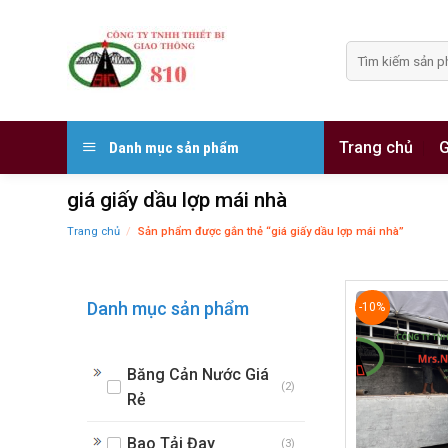
Skip
to
Tìm
content
kiếm:
Trang chủ
G
Danh mục sản phẩm
giá giấy dầu lợp mái nhà
Trang chủ
/
Sản phẩm được gắn thẻ “giá giấy dầu lợp mái nhà”
Danh mục sản phẩm
-10%
Băng Cản Nước Giá
(2)
Rẻ
Bao Tải Đay
(3)