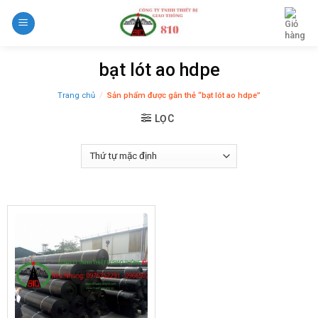
Skip
to
content
bạt lót ao hdpe
Trang chủ
/
Sản phẩm được gắn thẻ “bạt lót ao hdpe”
LỌC