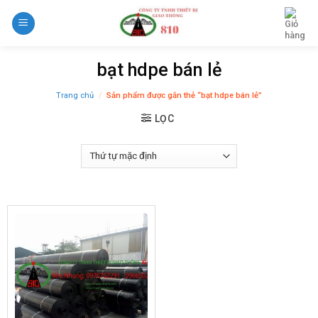
Skip
to
content
bạt hdpe bán lẻ
Trang chủ
/
Sản phẩm được gắn thẻ “bạt hdpe bán lẻ”
LỌC