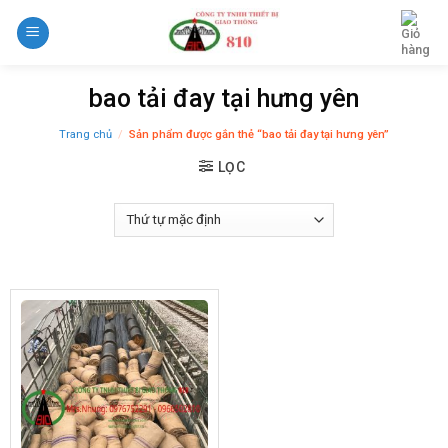
Skip
to
content
bao tải đay tại hưng yên
Trang chủ
/
Sản phẩm được gắn thẻ “bao tải đay tại hưng yên”
LỌC