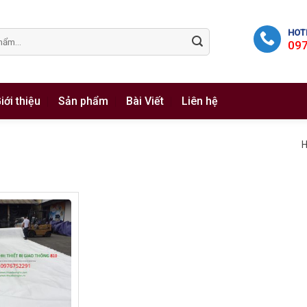
HOTL
09
iới thiệu
Sản phẩm
Bài Viết
Liên hệ
H