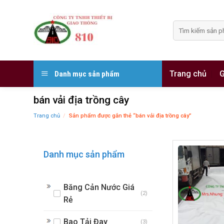
Skip
to
Tìm
content
kiếm:
Trang chủ
G
Danh mục sản phẩm
bán vải địa trồng cây
Trang chủ
/
Sản phẩm được gắn thẻ “bán vải địa trồng cây”
Danh mục sản phẩm
Băng Cản Nước Giá
(2)
Rẻ
Bao Tải Đay
(3)