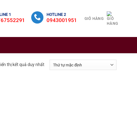
INE 1
HOTLINE 2
GIỎ HÀNG
767552291
0943001951
iển thị kết quả duy nhất