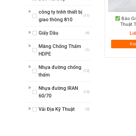
công ty tnhh thiết bị
(11)
Báo Giá
giao thông 810
Thuật 
Giấy Dầu
Li
(4)
Đọc
Màng Chống Thấm
(1)
HDPE
Nhựa đường chống
(12)
thấm
Nhựa đường IRAN
(12)
60/70
Vải Địa Kỹ Thuật
(2)