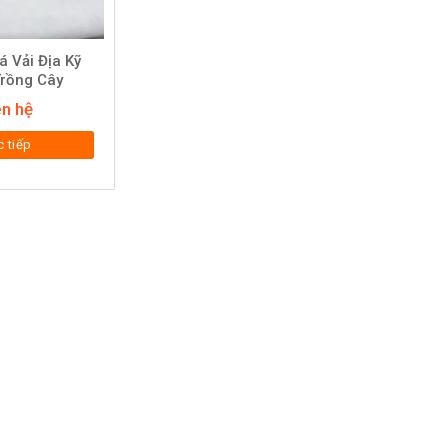
 Vải Địa Kỹ
Trồng Cây
ên hệ
 tiếp