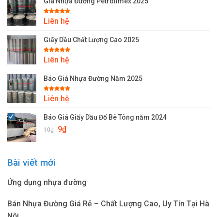
Giá Nhựa Đường Petrolimex 2025
Được xếp
Liên hệ
hạng
5.00
5 sao
Giấy Dầu Chất Lượng Cao 2025
Được xếp
Liên hệ
hạng
5.00
5 sao
Báo Giá Nhựa Đường Năm 2025
Được xếp
Liên hệ
hạng
5.00
5 sao
Báo Giá Giấy Dầu Đổ Bê Tông năm 2024
Giá
Giá
9
₫
10
₫
gốc
hiện
là:
tại
10₫.
là:
Bài viết mới
9₫.
Ứng dụng nhựa đường
Bán Nhựa Đường Giá Rẻ – Chất Lượng Cao, Uy Tín Tại Hà
Nội