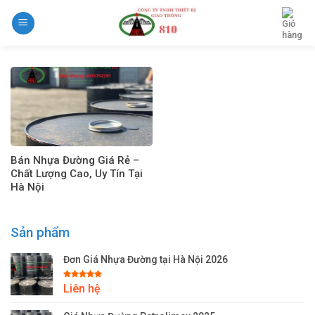
Skip
to
content
Bán Nhựa Đường Giá Rẻ –
Chất Lượng Cao, Uy Tín Tại
Hà Nội
Sản phẩm
Đơn Giá Nhựa Đường tại Hà Nội 2026
Được xếp
Liên hệ
hạng
5.00
5 sao