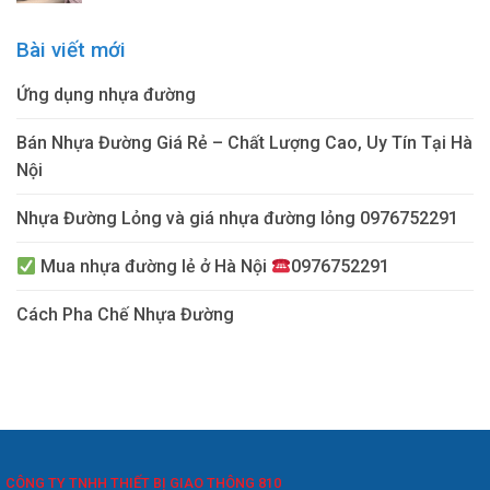
là:
tại
10₫.
là:
Bài viết mới
9₫.
Ứng dụng nhựa đường
Bán Nhựa Đường Giá Rẻ – Chất Lượng Cao, Uy Tín Tại Hà
Nội
Nhựa Đường Lỏng và giá nhựa đường lỏng 0976752291
Mua nhựa đường lẻ ở Hà Nội
0976752291
Cách Pha Chế Nhựa Đường
CÔNG TY TNHH THIẾT BỊ GIAO THÔNG 810