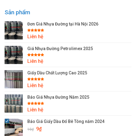
Sản phẩm
Đơn Giá Nhựa Đường tại Hà Nội 2026
Được xếp
Liên hệ
hạng
5.00
5 sao
Giá Nhựa Đường Petrolimex 2025
Được xếp
Liên hệ
hạng
5.00
5 sao
Giấy Dầu Chất Lượng Cao 2025
Được xếp
Liên hệ
hạng
5.00
5 sao
Báo Giá Nhựa Đường Năm 2025
Được xếp
Liên hệ
hạng
5.00
5 sao
Báo Giá Giấy Dầu Đổ Bê Tông năm 2024
Giá
Giá
9
₫
10
₫
gốc
hiện