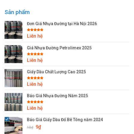
Sản phẩm
Đơn Giá Nhựa Đường tại Hà Nội 2026
Được xếp
Liên hệ
hạng
5.00
5 sao
Giá Nhựa Đường Petrolimex 2025
Được xếp
Liên hệ
hạng
5.00
5 sao
Giấy Dầu Chất Lượng Cao 2025
Được xếp
Liên hệ
hạng
5.00
5 sao
Báo Giá Nhựa Đường Năm 2025
Được xếp
Liên hệ
hạng
5.00
5 sao
Báo Giá Giấy Dầu Đổ Bê Tông năm 2024
Giá
Giá
9
₫
10
₫
gốc
hiện