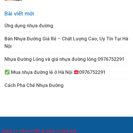
là:
tại
10₫.
là:
Bài viết mới
9₫.
Ứng dụng nhựa đường
Bán Nhựa Đường Giá Rẻ – Chất Lượng Cao, Uy Tín Tại Hà
Nội
Nhựa Đường Lỏng và giá nhựa đường lỏng 0976752291
Mua nhựa đường lẻ ở Hà Nội
0976752291
Cách Pha Chế Nhựa Đường
CÔNG TY TNHH THIẾT BỊ GIAO THÔNG 810