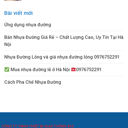
là:
tại
10₫.
là:
Bài viết mới
9₫.
Ứng dụng nhựa đường
Bán Nhựa Đường Giá Rẻ – Chất Lượng Cao, Uy Tín Tại Hà
Nội
Nhựa Đường Lỏng và giá nhựa đường lỏng 0976752291
Mua nhựa đường lẻ ở Hà Nội
0976752291
Cách Pha Chế Nhựa Đường
CÔNG TY TNHH THIẾT BỊ GIAO THÔNG 810