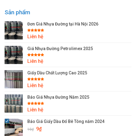
Sản phẩm
Đơn Giá Nhựa Đường tại Hà Nội 2026
Được xếp
Liên hệ
hạng
5.00
5 sao
Giá Nhựa Đường Petrolimex 2025
Được xếp
Liên hệ
hạng
5.00
5 sao
Giấy Dầu Chất Lượng Cao 2025
Được xếp
Liên hệ
hạng
5.00
5 sao
Báo Giá Nhựa Đường Năm 2025
Được xếp
Liên hệ
hạng
5.00
5 sao
Báo Giá Giấy Dầu Đổ Bê Tông năm 2024
Giá
Giá
9
₫
10
₫
gốc
hiện