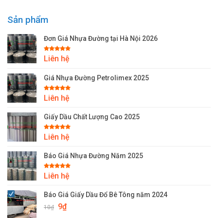
Sản phẩm
Đơn Giá Nhựa Đường tại Hà Nội 2026
Được xếp
Liên hệ
hạng
5.00
5 sao
Giá Nhựa Đường Petrolimex 2025
Được xếp
Liên hệ
hạng
5.00
5 sao
Giấy Dầu Chất Lượng Cao 2025
Được xếp
Liên hệ
hạng
5.00
5 sao
Báo Giá Nhựa Đường Năm 2025
Được xếp
Liên hệ
hạng
5.00
5 sao
Báo Giá Giấy Dầu Đổ Bê Tông năm 2024
Giá
Giá
9
₫
10
₫
gốc
hiện