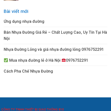
là:
tại
10₫.
là:
Bài viết mới
9₫.
Ứng dụng nhựa đường
Bán Nhựa Đường Giá Rẻ – Chất Lượng Cao, Uy Tín Tại Hà
Nội
Nhựa Đường Lỏng và giá nhựa đường lỏng 0976752291
Mua nhựa đường lẻ ở Hà Nội
0976752291
Cách Pha Chế Nhựa Đường
CÔNG TY TNHH THIẾT BỊ GIAO THÔNG 810