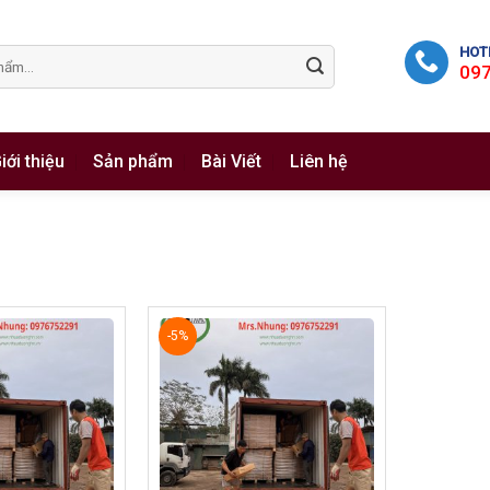
HOTL
09
iới thiệu
Sản phẩm
Bài Viết
Liên hệ
-5%