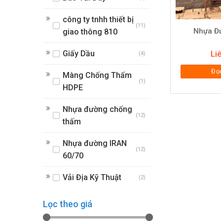
công ty tnhh thiết bị
(11)
Nhựa Đ
giao thông 810
Giấy Dầu
Li
(4)
Đọc
Màng Chống Thấm
(1)
HDPE
Nhựa đường chống
(12)
thấm
Nhựa đường IRAN
(12)
60/70
Vải Địa Kỹ Thuật
(2)
Lọc theo giá