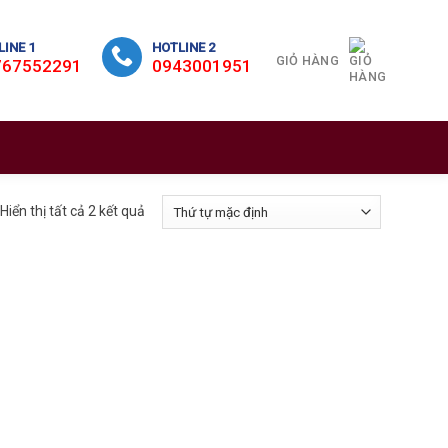
INE 1
HOTLINE 2
GIỎ HÀNG
767552291
0943001951
Hiển thị tất cả 2 kết quả