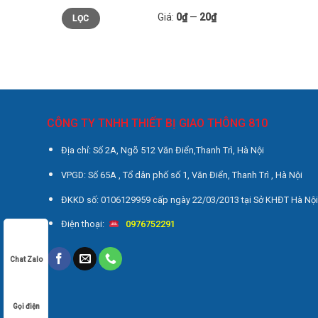
Giá
Giá
Giá:
0₫
—
20₫
LỌC
thấp
cao
nhất
nhất
CÔNG TY TNHH THIẾT BỊ GIAO THÔNG 810
Địa chỉ: Số 2A, Ngõ 512 Văn Điển,Thanh Trì, Hà Nội
VPGD: Số 65A , Tổ dân phố số 1, Văn Điển, Thanh Trì , Hà Nội
ĐKKD số: 0106129959 cấp ngày 22/03/2013 tại Sở KHĐT Hà Nộ
Điện thoại:
0976752291
Chat Zalo
Gọi điện